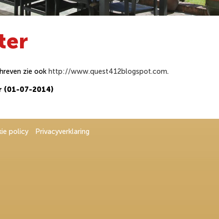
ter
chreven zie ook
http://www.quest412blogspot.com
.
r (01-07-2014)
ie policy
Privacyverklaring