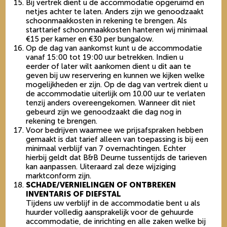
Bij vertrek dient u de accommodatie opgeruimd en
netjes achter te laten. Anders zijn we genoodzaakt
schoonmaakkosten in rekening te brengen. Als
starttarief schoonmaakkosten hanteren wij minimaal
€15 per kamer en €30 per bungalow.
Op de dag van aankomst kunt u de accommodatie
vanaf 15:00 tot 19:00 uur betrekken. Indien u
eerder of later wilt aankomen dient u dit aan te
geven bij uw reservering en kunnen we kijken welke
mogelijkheden er zijn. Op de dag van vertrek dient u
de accommodatie uiterlijk om 10.00 uur te verlaten
tenzij anders overeengekomen. Wanneer dit niet
gebeurd zijn we genoodzaakt die dag nog in
rekening te brengen.
Voor bedrijven waarmee we prijsafspraken hebben
gemaakt is dat tarief alleen van toepassing is bij een
minimaal verblijf van 7 overnachtingen. Echter
hierbij geldt dat B&B Deurne tussentijds de tarieven
kan aanpassen. Uiteraard zal deze wijziging
marktconform zijn.
SCHADE/VERNIELINGEN OF ONTBREKEN
INVENTARIS OF DIEFSTAL
Tijdens uw verblijf in de accommodatie bent u als
huurder volledig aansprakelijk voor de gehuurde
accommodatie, de inrichting en alle zaken welke bij