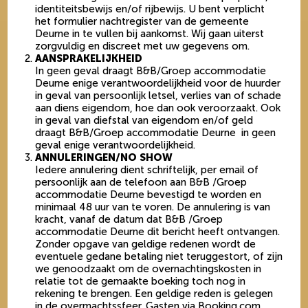
identiteitsbewijs en/of rijbewijs. U bent verplicht
het formulier nachtregister van de gemeente
Deurne in te vullen bij aankomst. Wij gaan uiterst
zorgvuldig en discreet met uw gegevens om.
AANSPRAKELIJKHEID
In geen geval draagt B&B/Groep accommodatie
Deurne enige verantwoordelijkheid voor de huurder
in geval van persoonlijk letsel, verlies van of schade
aan diens eigendom, hoe dan ook veroorzaakt. Ook
in geval van diefstal van eigendom en/of geld
draagt B&B/Groep accommodatie Deurne in geen
geval enige verantwoordelijkheid.
ANNULERINGEN/NO SHOW
Iedere annulering dient schriftelijk, per email of
persoonlijk aan de telefoon aan B&B /Groep
accommodatie Deurne bevestigd te worden en
minimaal 48 uur van te voren. De annulering is van
kracht, vanaf de datum dat B&B /Groep
accommodatie Deurne dit bericht heeft ontvangen.
Zonder opgave van geldige redenen wordt de
eventuele gedane betaling niet teruggestort, of zijn
we genoodzaakt om de overnachtingskosten in
relatie tot de gemaakte boeking toch nog in
rekening te brengen. Een geldige reden is gelegen
in de overmachtssfeer. Gasten via Booking.com