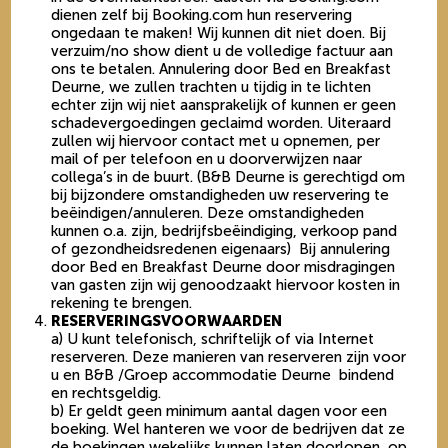
dienen zelf bij Booking.com hun reservering
ongedaan te maken! Wij kunnen dit niet doen. Bij
verzuim/no show dient u de volledige factuur aan
ons te betalen. Annulering door Bed en Breakfast
Deurne, we zullen trachten u tijdig in te lichten
echter zijn wij niet aansprakelijk of kunnen er geen
schadevergoedingen geclaimd worden. Uiteraard
zullen wij hiervoor contact met u opnemen, per
mail of per telefoon en u doorverwijzen naar
collega’s in de buurt. (B&B Deurne is gerechtigd om
bij bijzondere omstandigheden uw reservering te
beëindigen/annuleren. Deze omstandigheden
kunnen o.a. zijn, bedrijfsbeëindiging, verkoop pand
of gezondheidsredenen eigenaars) Bij annulering
door Bed en Breakfast Deurne door misdragingen
van gasten zijn wij genoodzaakt hiervoor kosten in
rekening te brengen.
RESERVERINGSVOORWAARDEN
a) U kunt telefonisch, schriftelijk of via Internet
reserveren. Deze manieren van reserveren zijn voor
u en B&B /Groep accommodatie Deurne bindend
en rechtsgeldig.
b) Er geldt geen minimum aantal dagen voor een
boeking. Wel hanteren we voor de bedrijven dat ze
de boekingen wekelijks kunnen laten doorlopen, op