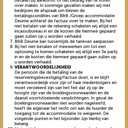
betalen bij aankomst of het bedrag van te voren
over maken. In sommige gevallen maken wij met
bedrijven de afspraak om binnen de
betalingscondities van B&B /Groep accommodatie
Deurne achteraf de factuur over te maken. Bij het
niet betalen van de rekening schakelen wij altijd een
incassobureau in en de kosten die hiermee gepaard
gaan zullen op u worden verhaald.
B&B Deurne kan tussentijds de tarieven aanpassen
Bij het niet betalen of meewerken om tot een
oplossing te komen schakelen wij altijd een 3e partij
in en de kosten die hiermee gepaard gaan zullen op
u worden verhaald.
VERANTWOORDELIJKHEID
De persoon die de betaling van de
reserveringsbevestiging/factuur doet, is en blijft
verantwoordelijk voor zijn of haar medereizigers en
moet verzekerd zijn van het feit dat zij op de
hoogte zijn van de boekingsvoorwaarden en de
daaruit voortvloeiende verplichtingen. In geval de
boekingsvoorwaarden niet worden nageleefd,
heeft de eigenaar het recht om aan de huurder de
toegang tot de accommodatie te weigeren. De
volgende punten in het bijzonder zijn hierbij van
belang: