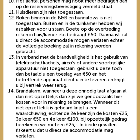
Het aantal personen mag nooit meer bedragen dan
op de reserveringsbevestiging vermeld staat.
Huisdieren zijn niet toegestaan.
Roken binnen in de B&B en bungalows is niet
toegestaan. Buiten en in de tuinkamer hebben wij
asbakken voor u staan. Boete op de overtreding
roken in huis/kamer etc bedraagt €50. Daarnaast zal
u direct de accommodatie mogen verlaten echter
de volledige boeking zal in rekening worden
gebracht.
In verband met de brandveiligheid is het gebruik van
(elektrische) kachels, airco’s of andere soortgelijke
apparatuur niet toegestaan, gebruikt u deze toch
dan betaald u een toeslag van €50 en het
betreffende apparaat dient u in te leveren en krijgt
u bij vertrek weer terug.
Brandalarm, wanneer u deze onnodig laat afgaan al
dan niet opzettelijk dan zijn we genoodzaakt hier
kosten voor in rekening te brengen. Wanneer dit
niet opzettelijk is gebeurd krijgt u een
waarschuwing, echter de 2e keer zijn de kosten €25,
3e keer €50 en 4e keer €100, bij opzettelijk gedrag
berekenen we meteen €25,-. In beide gevallen
riskeert u dat u direct de accommodatie mag
verlaten.