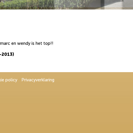
ij marc en wendy is het top!!
2-2013)
ie policy
Privacyverklaring