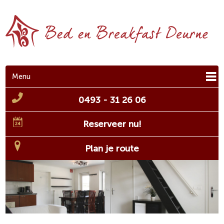
Menu
0493 - 31 26 06
Reserveer nu!
Plan je route