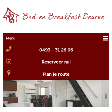
Menu
0493 - 31 26 06
Reserveer nu!
Plan je route