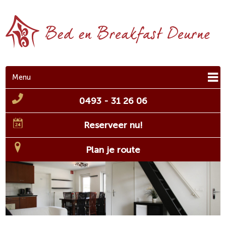
Menu
0493 - 31 26 06
Reserveer nu!
Plan je route